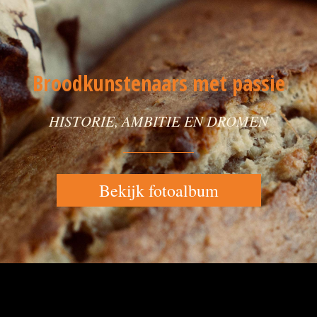
Broodkunstenaars met passie
HISTORIE, AMBITIE EN DROMEN
Bekijk fotoalbum
Broodkunstenaars met passie Historie, ambitie en dromen Bekijk fotoalbum