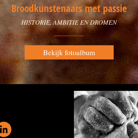
Broodkunstenaars met passie
HISTORIE, AMBITIE EN DROMEN
Bekijk fotoalbum
Broodkunstenaars met passie Historie, ambitie en dromen Bekijk fotoalbum